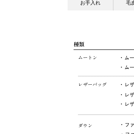
お手入れ
毛
お手入れ・保管
種類
・ム
ムートン
・ム
・レ
レザーバッグ
・レ
・レ
・フ
ダウン