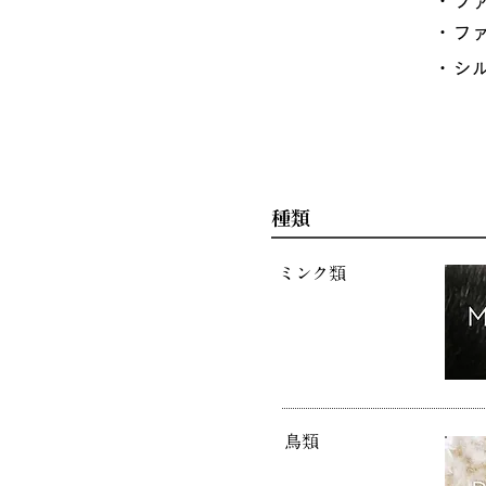
・フ
・フ
・シ
​毛皮
種類
ミンク類
鳥類