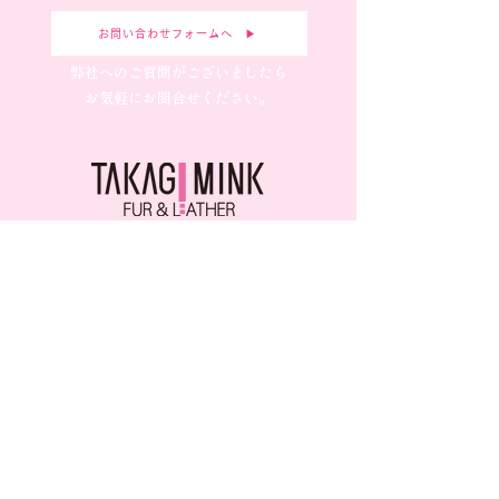
お問い合わせフォームへ ▶︎
弊社へのご質問がございましたら
お気軽にお問合せください。
毛皮・アパレル・宝飾・かばんの企画デザイン製造、OEM
養老本社
〒503-1304岐阜県養老郡養老町飯田1372
TEL
0584-34-1311
FAX
0584-34-1312
営業時間 9:00〜18:00
​トップ​​
新着情報
- お知らせ
企業案内
- 展示会情報
- 企業理念
- コラム