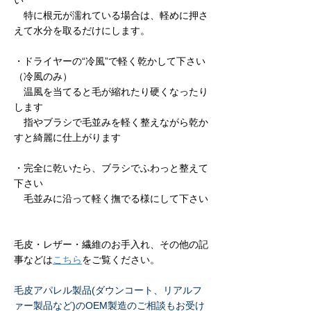
い
　特に根元が濡れている場合は、軽めに押さ
えて水分を取るだけにします。
・ドライヤーの“冷風”で軽く乾かして下さい
（冷風のみ）
　温風を当てると毛が縮れたり硬くなったり
します
　指やブラシで毛並みを軽く整えながら乾か
すと綺麗に仕上がります
・完全に乾いたら、ブラシでふわっと整えて
下さい
　毛並みに沿って軽く撫でる様にして下さい
毛皮・レザー・繊維のお手入れ、その他の記
事などは
こちら
をご覧ください。
毛皮アパレル製品(ダウンコート、リアルフ
ァー製品など)のOEM製造のご相談もお受け