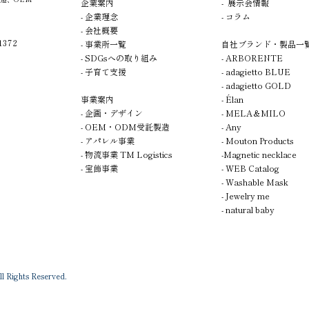
企業案内
- 展示会情報
- 企業理念
- コラム
- 会社概要
372
- 事業所一覧
自社ブランド・製品一
- SDGsへの取り組み
- A
R
BORENTE
- 子育て支援
- adagietto BLUE
- adagietto GOLD
事業案内
- Élan
-
企画
・デザイン
-
MELA＆MILO
- OEM・ODM受託製造
- Any
- アパレル事業
- Mouton Products
- 物流事業 TM Logistics
-Magnetic necklace
- 宝飾事業
- WEB Catalog
- Washable Mask
- Jewelry me
- natural baby
 Rights Reserved.