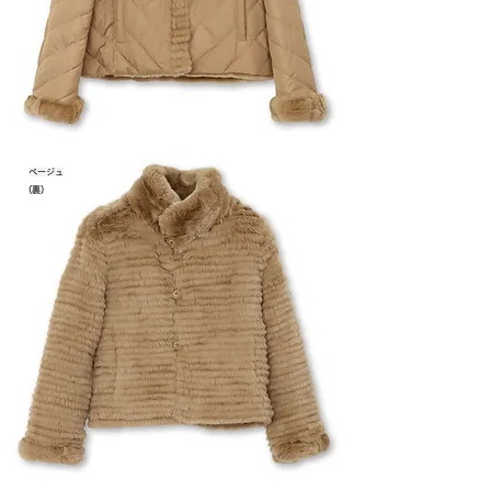
ベージュ
(裏)