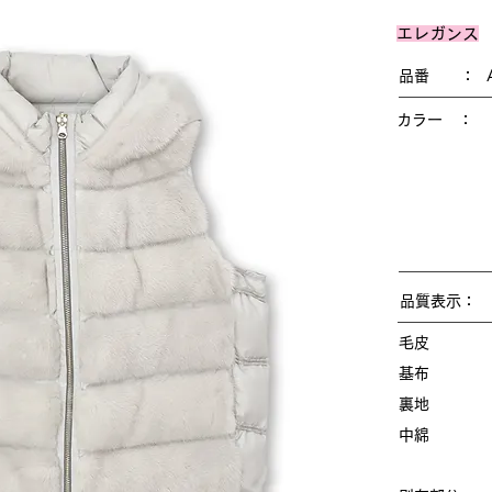
エレガンス
品番 ：
カラー ：
品質表示：
毛皮 
基布 
裏地 
中綿 
フェ