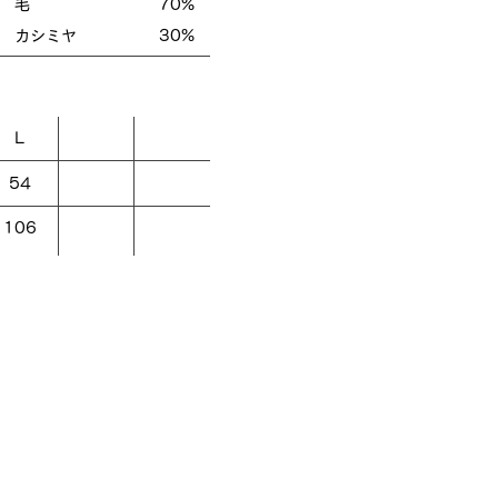
分 毛 70%
ミヤ 30%
L
54
106