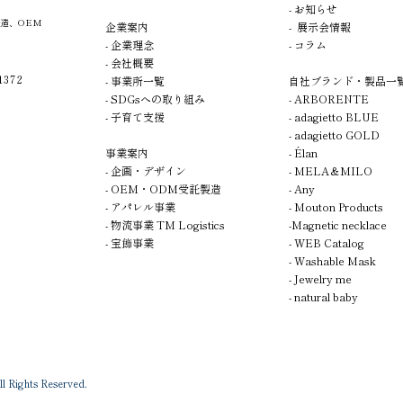
- お知らせ
造、OEM
企業案内
- 展示会情報
- 企業理念
- コラム
- 会社概要
372
- 事業所一覧
自社ブランド・製品一
- SDGsへの取り組み
- A
R
BORENTE
- 子育て支援
- adagietto BLUE
- adagietto GOLD
事業案内
- Élan
-
企画
・デザイン
-
MELA＆MILO
- OEM・ODM受託製造
- Any
- アパレル事業
- Mouton Products
- 物流事業 TM Logistics
-Magnetic necklace
- 宝飾事業
- WEB Catalog
- Washable Mask
- Jewelry me
- natural baby
 Rights Reserved.