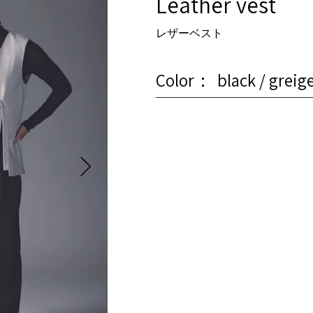
Leather vest
レザーベスト
Color：
black / greig