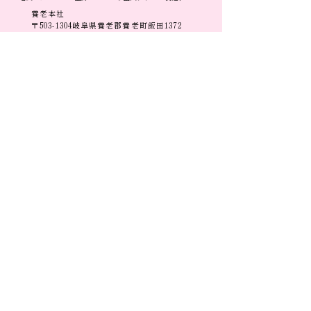
養老本社
〒503-1304岐阜県養老郡養老町飯田1372
TEL
0584-34-1311
FAX
0584-34-1312
営業時間 9:00〜18:00
​トップ​​
新着情報
- お知らせ
企業案内
- 展示会情報
- 企業理念
- コラム
- 会社概要
- 事業所一覧
自社ブランド・製品一覧
- SDGsへの取り組み
- A
R
BORENTE
- 子育て支援
- adagietto BLUE
- adagietto GOLD
事業案内
- Élan
-
企画
・デザイン
-
MELA＆MILO
- OEM・ODM受託製造
- Any
- アパレル事業
- Mouton Products
- 物流事業 TM Logistics
-Magnetic necklace
- 宝飾事業
- WEB Catalog
- Washable Mask