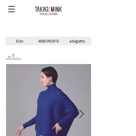
Elan
ARBORENTE
adagietto
←TOP