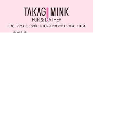
毛皮・アパレル・宝飾・かばんの企画デザイン製造、OEM
養老本社
〒503-1304岐阜県養老郡養老町飯田1372
TEL
0584-34-1311
FAX
0584-34-1312
営業時間 9:00〜18:00
​トップ​​
新着情報
- お知らせ
企業案内
- 展示会情報
- 企業理念
- コラム
- 会社概要
- 事業所一覧
自社ブランド・製品一覧
- SDGsへの取り組み
- A
R
BORENTE
- 子育て支援
- adagietto BLUE
- adagietto GOLD
事業案内
- Élan
-
企画
・デザイン
-
MELA＆MILO