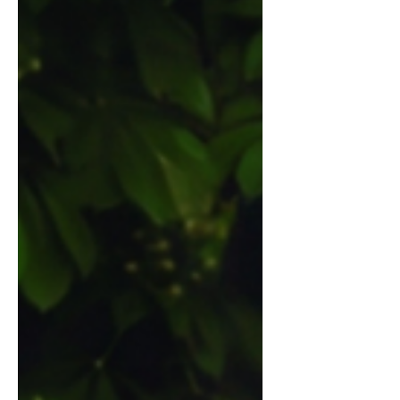
式会社高木ミンク 東京支店 住所： 東京都新宿
区市谷本村町2-5 AD市ヶ谷ビル6F 電話番号：
０３-５２２８-８５５５ 過去の東京展示会の様子
を少し紹介します。 商品のラインナップも充実し
ておりますので、自信を持って皆様に高木ミンク
の製品をお届けしたいと思います！ 百貨店様、卸
業者様、バイヤー様の売上に貢献できるよう、毛
皮製品からファー小物、ムートンシーツ、BAGに
宝飾など… 数多くのアイテムを取り揃えてお待ち
致しております。 皆さまのご来場を心よりお待ち
致しておりますので、是非『㈱高木ミンク 東京
展示会』にお立ち寄りください！