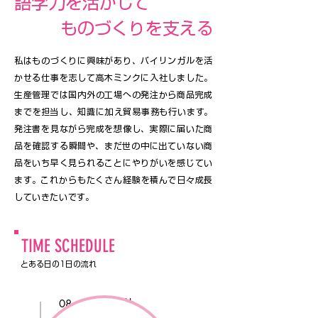
語学力を活かして
ものづくりを支える
私はものづくりに興味があり、バイリンガルを活
かせる仕事を志して高木ミンクに入社しました。
生産管理では国内外の工場への発注から商品完成
までを担当し、知識に加え貿易事務も行います。
発注書を見ながら完成を想像し、実際に届いた商
品を確認する瞬間や、まだ世の中に出ていない商
品をいち早く見られることにやりがいを感じてい
ます。これからもたくさん経験を積んで日々成長
していきたいです。
TIME SCHEDULE
​とある日の1日の流れ
08：45
出社