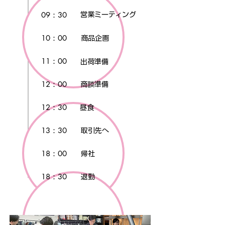
09：30
営業ミーティング
10：00
商品企画
11：00
出荷準備
12：00
商談準備
12：30
昼食
13：30
取引先へ
18：00
帰社
18：30
退勤