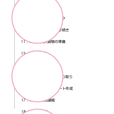
09：00
朝礼
09：30
​メールチェック
10：00
輸入貨物の手続き
11：00
輸入貨物の準備
12：30
昼食
13：30
商品の検品
15：00
各工場とのやり取り
16：30
オーダーシート作成
17：30
入荷連絡
18：30
退勤