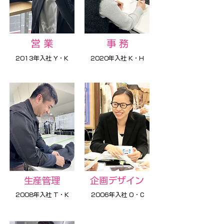
営 業
​事 務
2013年入社
Y・K
2020年入社 K・H
生産管理
企画デザイン
2008年入社
T・K
2006年入社
O・C