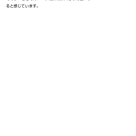
ると感じています。
TIME SCHEDULE
​とある日の1日の流れ
08：00
出社
09：00
朝礼
10：00
受注受付け
12：30
昼食
13：30
裁断
縫製中間検品
15：00
製品の検品