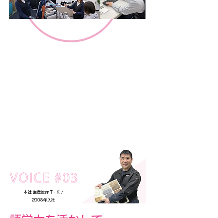
本社 生産管理 T・K /
2008年入社