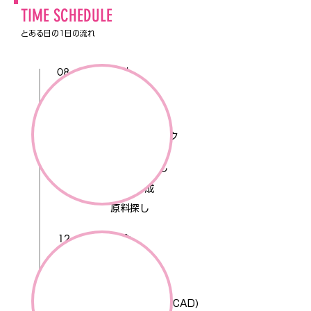
TIME SCHEDULE
​とある日の1日の流れ
08：45
出社
09：00
朝礼
09：10
メールチェック
09：30
デザイン出し
MAP作成
原料探し
12：30
昼食
13：30
​仕様書作成
15：30
パターン作成(CAD)