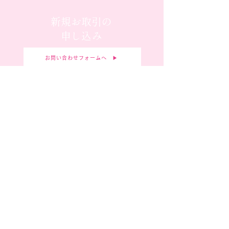
新規お取引の
申し込み
お問い合わせフォームへ ▶︎
弊社へのご質問がございましたら
お気軽にお問合せください。
毛皮・アパレル・宝飾・かばんの企画デザイン製造、OEM
養老本社
〒503-1304岐阜県養老郡養老町飯田1372
TEL
0584-34-1311
FAX
0584-34-1312
営業時間 9:00〜18:00