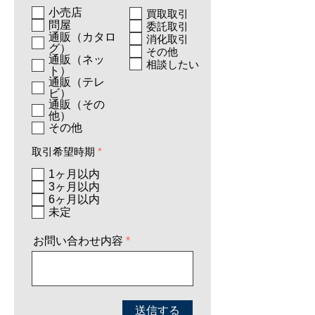
須
項
項
小売店
買取取引
目
目
問屋
委託取引
通販（カタロ
消化取引
グ）
その他
通販（ネッ
相談したい
ト）
通販（テレ
ビ）
通販（その
他）
その他
必
取引希望時期
*
須
項
1ヶ月以内
目
3ヶ月以内
6ヶ月以内
未定
お問い合わせ内容
送信する