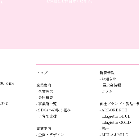
お気軽にお問合せください。
たら
​トップ​​
新着情報
- お知らせ
造、OEM
企業案内
- 展示会情報
- 企業理念
- コラム
- 会社概要
372
- 事業所一覧
自社ブランド・製品一
- SDGsへの取り組み
- A
R
BORENTE
- 子育て支援
- adagietto BLUE
- adagietto GOLD
事業案内
- Élan
-
企画
・デザイン
-
MELA＆MILO