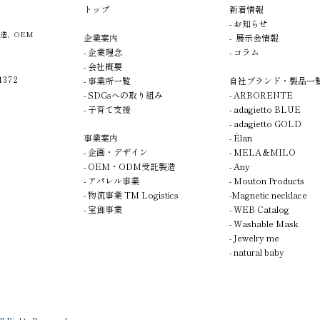
​トップ​​
新着情報
- お知らせ
造、OEM
企業案内
- 展示会情報
- 企業理念
- コラム
- 会社概要
372
- 事業所一覧
自社ブランド・製品一
- SDGsへの取り組み
- A
R
BORENTE
- 子育て支援
- adagietto BLUE
- adagietto GOLD
事業案内
- Élan
-
企画
・デザイン
-
MELA＆MILO
- OEM・ODM受託製造
- Any
- アパレル事業
- Mouton Products
- 物流事業 TM Logistics
-Magnetic necklace
- 宝飾事業
- WEB Catalog
- Washable Mask
- Jewelry me
- natural baby