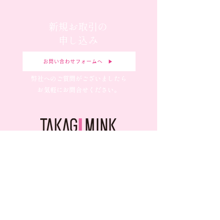
新規お取引の
申し込み
お問い合わせフォームへ ▶︎
弊社へのご質問がございましたら
お気軽にお問合せください。
毛皮・アパレル・宝飾・かばんの企画デザイン製造、OEM
養老本社
〒503-1304岐阜県養老郡養老町飯田1372
TEL
0584-34-1311
FAX
0584-34-1312
営業時間 9:00〜18:00