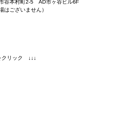
谷本村町2-5　AD市ヶ谷ビル6F
場はございません）
をクリック　↓↓↓