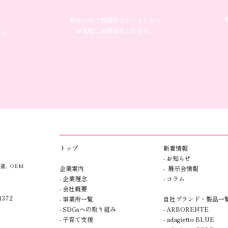
弊社へのご質問がございましたら
お気軽にお問合せください。
たら
​トップ​​
新着情報
- お知らせ
造、OEM
企業案内
- 展示会情報
- 企業理念
- コラム
- 会社概要
372
- 事業所一覧
自社ブランド・製品一
- SDGsへの取り組み
- A
R
BORENTE
- 子育て支援
- adagietto BLUE