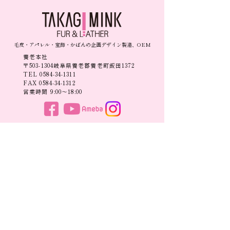
毛皮・アパレル・宝飾・かばんの企画デザイン製造、OEM
養老本社
〒503-1304岐阜県養老郡養老町飯田1372
TEL
0584-34-1311
FAX
0584-34-1312
営業時間 9:00〜18:00
​トップ​​
新着情報
- お知らせ
企業案内
- 展示会情報
- 企業理念
- コラム
- 会社概要
- 事業所一覧
自社ブランド・製品一覧
- SDGsへの取り組み
- A
R
BORENTE
- 子育て支援
- adagietto BLUE
- adagietto GOLD
事業案内
- Élan
-
企画
・デザイン
-
MELA＆MILO