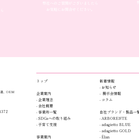
弊社へのご質問がございましたら
お気軽にお問合せください。
たら
​トップ​​
新着情報
- お知らせ
造、OEM
企業案内
- 展示会情報
- 企業理念
- コラム
- 会社概要
372
- 事業所一覧
自社ブランド・製品一
- SDGsへの取り組み
- A
R
BORENTE
- 子育て支援
- adagietto BLUE
- adagietto GOLD
事業案内
- Élan