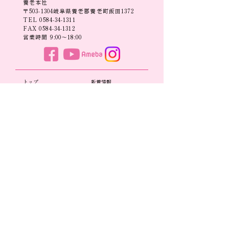
養老本社
〒503-1304岐阜県養老郡養老町飯田1372
TEL
0584-34-1311
FAX
0584-34-1312
営業時間 9:00〜18:00
​トップ​​
新着情報
- お知らせ
企業案内
- 展示会情報
- 企業理念
- コラム
- 会社概要
- 事業所一覧
自社ブランド・製品一覧
- SDGsへの取り組み
- A
R
BORENTE
- 子育て支援
- adagietto BLUE
- adagietto GOLD
事業案内
- Élan
-
企画
・デザイン
-
MELA＆MILO
- OEM・ODM受託製造
- Any
- アパレル事業
- Mouton Products
- 物流事業 TM Logistics
-Magnetic necklace
- 宝飾事業
- WEB Catalog
- Washable Mask
- Jewelry me