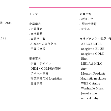
​トップ​​
新着情報
- お知らせ
造、OEM
企業案内
- 展示会情報
- 企業理念
- コラム
- 会社概要
372
- 事業所一覧
自社ブランド・製品一
- SDGsへの取り組み
- A
R
BORENTE
- 子育て支援
- adagietto BLUE
- adagietto GOLD
事業案内
- Élan
-
企画
・デザイン
-
MELA＆MILO
- OEM・ODM受託製造
- Any
- アパレル事業
- Mouton Products
- 物流事業 TM Logistics
-Magnetic necklace
- 宝飾事業
- WEB Catalog
- Washable Mask
- Jewelry me
- natural baby