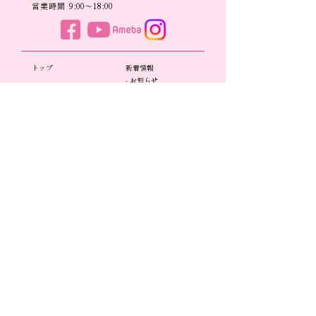
営業時間 9:00〜18:00
​トップ​​
新着情報
- お知らせ
企業案内
- 展示会情報
- 企業理念
- コラム
- 会社概要
- 事業所一覧
自社ブランド・製品一覧
- SDGsへの取り組み
- A
R
BORENTE
- 子育て支援
- adagietto BLUE
- adagietto GOLD
事業案内
- Élan
-
企画
・デザイン
-
MELA＆MILO
- OEM・ODM受託製造
- Any
- アパレル事業
- Mouton Products
- 物流事業 TM Logistics
-Magnetic necklace
- 宝飾事業
- WEB Catalog
- Washable Mask
- Jewelry me
- natural baby
採用情報